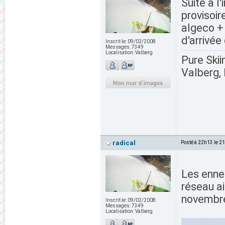
Suite à l
provisoi
algeco + 
d'arrivée
Inscrit le:
09/02/2008
Messages:
7349
Localisation:
Valberg
Pure Skii
Valberg, 
radical
Posté à 22h13 le 2
Les ennei
réseau a
novembr
Inscrit le:
09/02/2008
Messages:
7349
Localisation:
Valberg