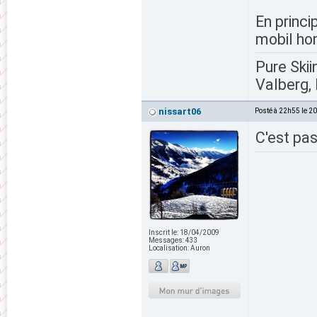
En princi
mobil hom
Pure Skii
Valberg, 
nissart06
Posté à 22h55 le 2
C'est pas
Inscrit le:
18/04/2009
Messages:
433
Localisation:
Auron