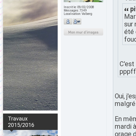
p
Inscrit le:
09/02/2008
Messages:
7349
Localisation:
Valberg
Mard
sur 
été 
fou
C'est
pppff
Oui, j'
malgré 
En même
Travaux
2015/2016
mardi à
orage d