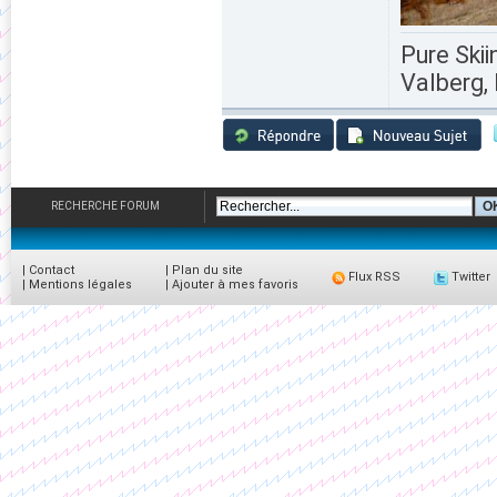
Pure Skii
Valberg, 
RECHERCHE FORUM
|
Contact
|
Plan du site
Flux RSS
Twitter
|
Mentions légales
|
Ajouter à mes favoris