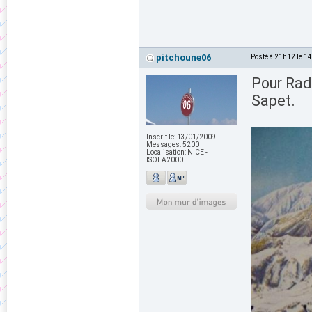
pitchoune06
Posté à 21h12 le 1
Pour Radi
Sapet.
Inscrit le:
13/01/2009
Messages:
5200
Localisation:
NICE -
ISOLA2000