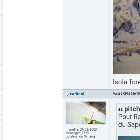
Isola for
radical
Posté à 09h33 le 1
pitch
Pour Ra
du Sap
Inscrit le:
09/02/2008
Messages:
7349
Localisation:
Valberg