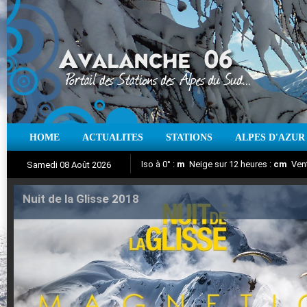
HOME
ACTUALITES
STATIONS
ALPES D'AZUR
Iso à 0° :
m
Neige sur 12 heures :
cm
Vent
Samedi 08 Août 2026
Nuit de la Glisse 2018
Aujourd'hui : T° Min :
Suivez en direct l'actualité des stations
°C
T° Max :
°C
|
Pr