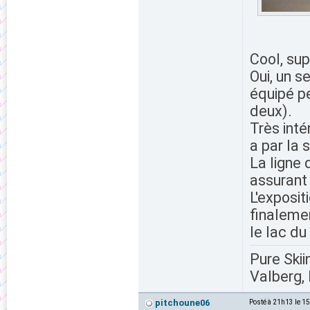
Cool, sup
Oui, un s
équipé pe
deux).
Très inté
a par la 
La ligne 
assurant 
L'exposit
finaleme
le lac du
Pure Skii
Valberg, 
pitchoune06
Posté à 21h13 le 1