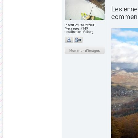
Les ennei
commence
Inscrit le:
09/02/2008
Messages:
7349
Localisation:
Valberg