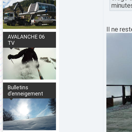
minute
Il ne res
AVALANCHE 06
TV
Bulletins
d'enneigement