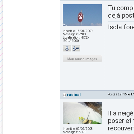
Tu compl
dejà pos
Isola for
Inscrit le:
13/01/2009
Messages:
5200
Localisation:
NICE -
ISOLA2000
radical
Posté à 22h15 le 1
Il a neig
poser et 
recouvert
Inscrit le:
09/02/2008
Messages:
7349