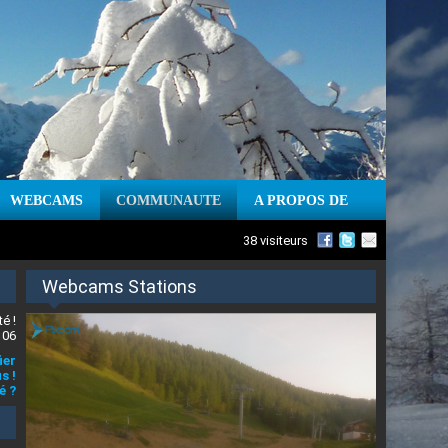
WEBCAMS
COMMUNAUTE
A PROPOS DE
38 visiteurs
Webcams Stations
é !
 06
ier
s !
é ?