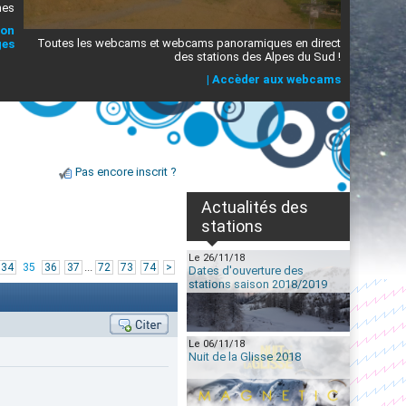
mes
ion
Toutes les webcams et webcams panoramiques en direct
ges
des stations des Alpes du Sud !
|
Accèder aux webcams
Pas encore inscrit ?
Actualités des
stations
Le 26/11/18
...
34
35
36
37
72
73
74
>
Dates d'ouverture des
stations saison 2018/2019
Le 06/11/18
Nuit de la Glisse 2018