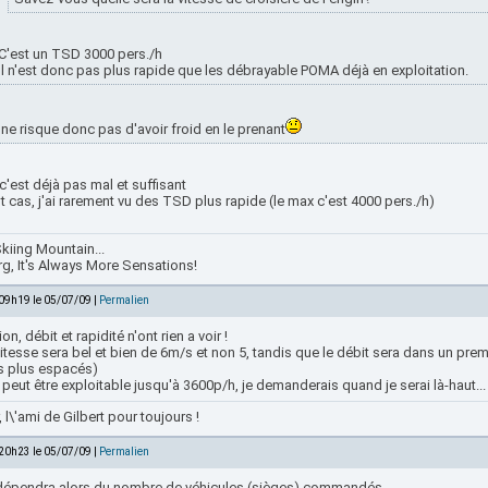
C'est un TSD 3000 pers./h
Il n'est donc pas plus rapide que les débrayable POMA déjà en exploitation.
ne risque donc pas d'avoir froid en le prenant
 c'est déjà pas mal et suffisant
t cas, j'ai rarement vu des TSD plus rapide (le max c'est 4000 pers./h)
kiing Mountain...
rg, It's Always More Sensations!
 09h19 le 05/07/09 |
Permalien
ion, débit et rapidité n'ont rien a voir !
 vitesse sera bel et bien de 6m/s et non 5, tandis que le débit sera dans un p
s plus espacés)
a peut être exploitable jusqu'à 3600p/h, je demanderais quand je serai là-haut...
r, l\'ami de Gilbert pour toujours !
 20h23 le 05/07/09 |
Permalien
dépendra alors du nombre de véhicules (sièges) commandés.