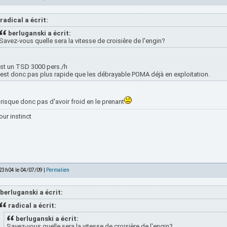
radical a écrit:
berluganski a écrit:
Savez-vous quelle sera la vitesse de croisière de l'engin?
st un TSD 3000 pers./h
n'est donc pas plus rapide que les débrayable POMA déjà en exploitation.
risque donc pas d'avoir froid en le prenant
our instinct
 23h04 le 04/07/09 |
Permalien
berluganski a écrit:
radical a écrit:
berluganski a écrit:
Savez-vous quelle sera la vitesse de croisière de l'engin?