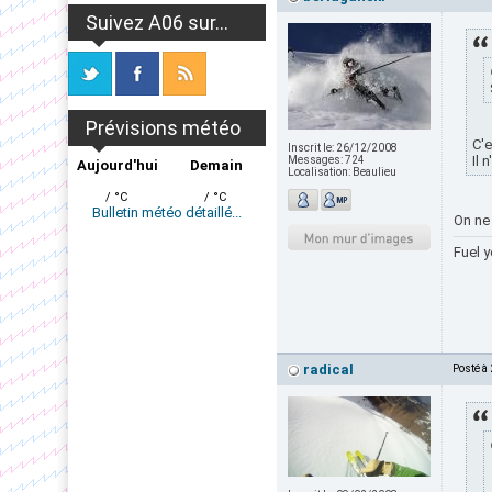
Suivez A06 sur...
Prévisions météo
C'e
Inscrit le:
26/12/2008
Il 
Messages:
724
Aujourd'hui
Demain
Localisation:
Beaulieu
/ °C
/ °C
Bulletin météo détaillé...
On ne 
Fuel y
radical
Posté à