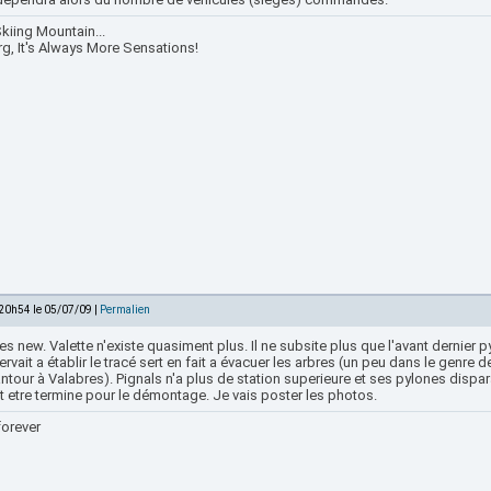
kiing Mountain...
rg, It's Always More Sensations!
 20h54 le 05/07/09 |
Permalien
es new. Valette n'existe quasiment plus. Il ne subsite plus que l'avant dernier 
servait a établir le tracé sert en fait a évacuer les arbres (un peu dans le genre de
tour à Valabres). Pignals n'a plus de station superieure et ses pylones dispa
t etre termine pour le démontage. Je vais poster les photos.
forever