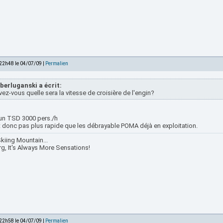
 22h48 le 04/07/09 |
Permalien
berluganski a écrit:
ez-vous quelle sera la vitesse de croisière de l'engin?
 un TSD 3000 pers./h
st donc pas plus rapide que les débrayable POMA déjà en exploitation.
kiing Mountain...
rg, It's Always More Sensations!
 22h58 le 04/07/09 |
Permalien