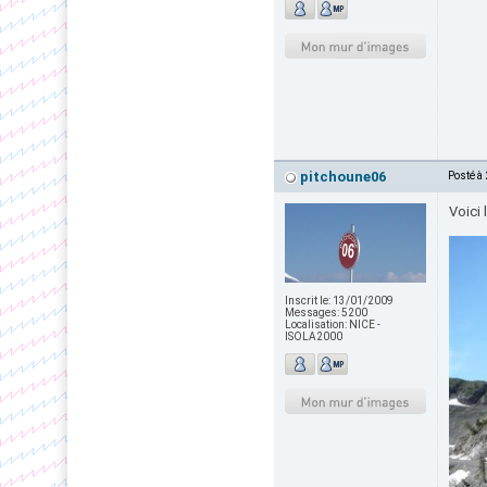
pitchoune06
Posté à
Voici 
Inscrit le:
13/01/2009
Messages:
5200
Localisation:
NICE -
ISOLA2000