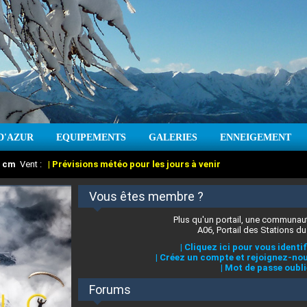
D'AZUR
EQUIPEMENTS
GALERIES
ENNEIGEMENT
:
cm
Vent :
|
Prévisions météo pour les jours à venir
Vous êtes membre ?
Plus qu'un portail, une communaut
A06, Portail des Stations du
|
Cliquez ici pour vous identif
|
Créez un compte et rejoignez-nou
|
Mot de passe oubli
Forums
 stations des Alpes-Maritimes
:
°C
|
Prévisions météo pour les jours à venir
|
Cliquez ici pour en savoir plus