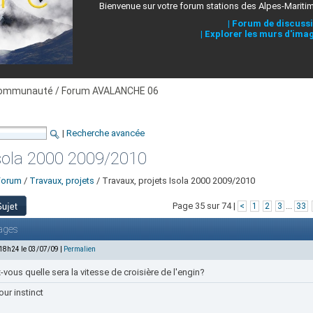
Bienvenue sur votre forum stations des Alpes-Mariti
|
Forum de discuss
|
Explorer les murs d'ima
ommunauté / Forum AVALANCHE 06
|
Recherche avancée
Isola 2000 2009/2010
Forum
/
Travaux, projets
/ Travaux, projets Isola 2000 2009/2010
Page 35 sur 74 |
...
<
1
2
3
33
ages
 18h24 le 03/07/09 |
Permalien
vous quelle sera la vitesse de croisière de l'engin?
our instinct