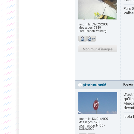
Pure S
Valbe
Inscrit le:
09/02/2008
Messages:
7349
Localisation:
Valberg
pitchoune06
Posté à
D'autr
qu'il 
Mercan
devrai
Isola 
Inscrit le:
13/01/2009
Messages:
5200
Localisation:
NICE -
ISOLA2000