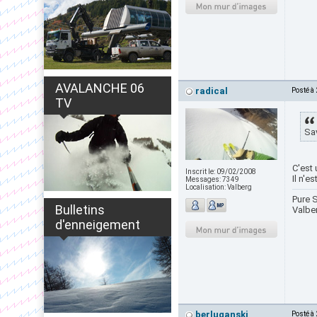
AVALANCHE 06
radical
Posté à
TV
Sav
C'est
Inscrit le:
09/02/2008
Il n'e
Messages:
7349
Localisation:
Valberg
Pure S
Bulletins
Valbe
d'enneigement
berluganski
Posté à