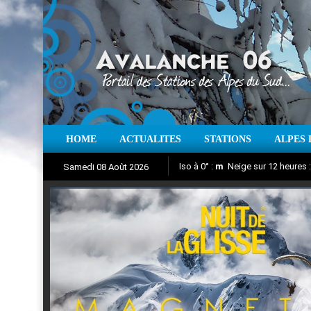
HOME
ACTUALITES
STATIONS
ALPES 
Iso à 0° :
m
Neige sur 12 heures 
Samedi 08 Août 2026
Nuit de la Glisse 2018
Aujourd'hui : T° Min :
Suivez en direct l'actualité des
°C
T° Max 