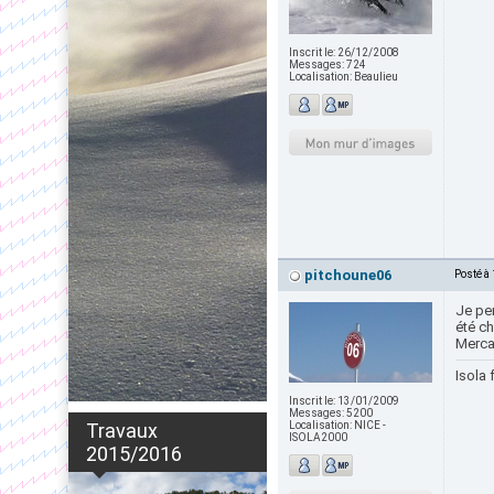
Inscrit le:
26/12/2008
Messages:
724
Localisation:
Beaulieu
pitchoune06
Posté à
Je pen
été ch
Merca
Isola 
Inscrit le:
13/01/2009
Messages:
5200
Travaux
Localisation:
NICE -
ISOLA2000
2015/2016