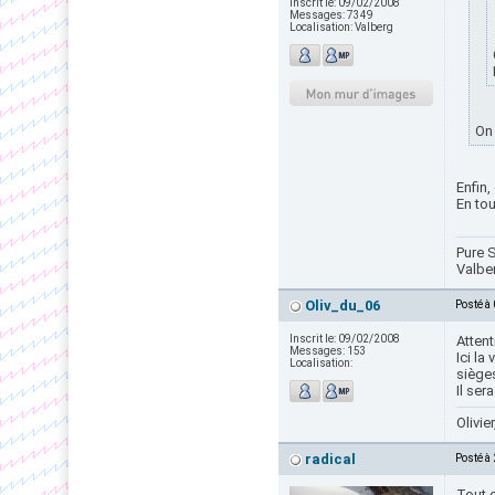
Inscrit le:
09/02/2008
Messages:
7349
Localisation:
Valberg
On 
Enfin,
En tou
Pure S
Valbe
Oliv_du_06
Posté à
Inscrit le:
09/02/2008
Attent
Messages:
153
Ici la
Localisation:
siège
Il ser
Olivie
radical
Posté à
Tout 