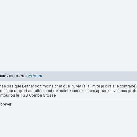
 18h32 le 03/07/09 |
Permalien
se pas que Leitner soit moins cher que POMA (a la limite je dirais le contraire
oisi par rapport au faible cout de maintenance sur ses appareils voir aux pro
ntour ou le TSD Combe Grosse.
forever