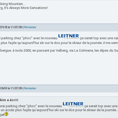
kiing Mountain...
rg, It's Always More Sensations!
 07h18 le 11/07/09 |
Permalien
ai parking chez "phoc" avec le nouveau
çe serait top avec une ca
plus façile qu'aujourd'hui ski sur le dos pour le skieur de la journée..il me semb
bergue..à Isola 2000, en passant par Valberg, via La Colmiane, les Alpes du Sud
 10h59 le 11/07/09 |
Permalien
kim a écrit:
vrai parking chez "phoc" avec le nouveau
çe serait top avec une
 un accés plus façile qu'aujourd'hui ski sur le dos pour le skieur de la journée..
jet