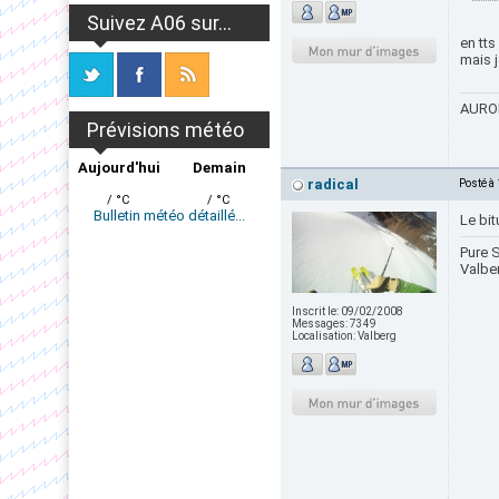
Suivez A06 sur...
en tts
mais j
AURON
Prévisions météo
Aujourd'hui
Demain
radical
Posté à
/ °C
/ °C
Bulletin météo détaillé...
Le bit
Pure S
Valbe
Inscrit le:
09/02/2008
Messages:
7349
Localisation:
Valberg