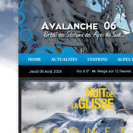
HOME
ACTUALITES
STATIONS
ALPES 
Iso à 0° :
m
Neige sur 12 heures 
Jeudi 06 Août 2026
Nuit de la Glisse 2018
Aujourd'hui : T° Min :
Suivez en direct l'actualité des
°C
T° Max 