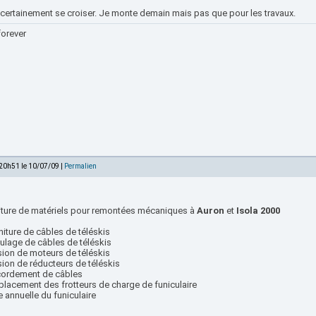
 certainement se croiser. Je monte demain mais pas que pour les travaux.
forever
 20h51 le 10/07/09 |
Permalien
iture de matériels pour remontées mécaniques à
Auron
et
Isola 2000
niture de câbles de téléskis
oulage de câbles de téléskis
sion de moteurs de téléskis
sion de réducteurs de téléskis
cordement de câbles
placement des frotteurs de charge de funiculaire
te annuelle du funiculaire