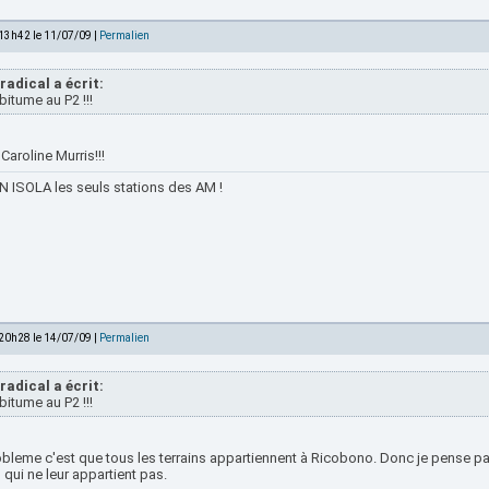
 13h42 le 11/07/09 |
Permalien
radical a écrit:
bitume au P2 !!!
Caroline Murris!!!
 ISOLA les seuls stations des AM !
 20h28 le 14/07/09 |
Permalien
radical a écrit:
bitume au P2 !!!
obleme c'est que tous les terrains appartiennent à Ricobono. Donc je pense pa
n qui ne leur appartient pas.