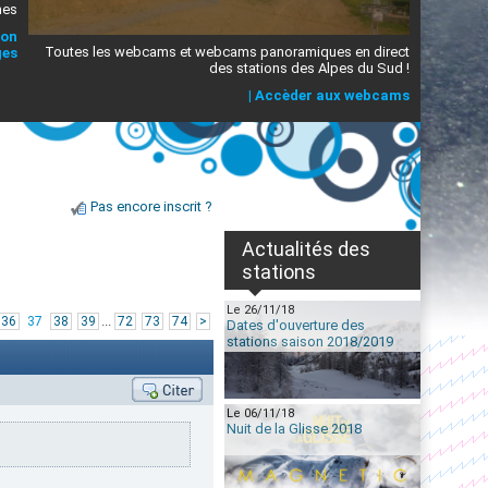
mes
ion
Toutes les webcams et webcams panoramiques en direct
ges
des stations des Alpes du Sud !
|
Accèder aux webcams
Pas encore inscrit ?
Actualités des
stations
Le 26/11/18
...
36
37
38
39
72
73
74
>
Dates d'ouverture des
stations saison 2018/2019
Le 06/11/18
Nuit de la Glisse 2018