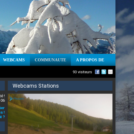
WEBCAMS
COMMUNAUTE
A PROPOS DE
93 visiteurs
Webcams Stations
é !
 06
ier
s !
é ?