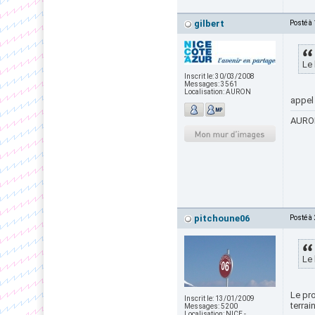
gilbert
Posté à
Le 
Inscrit le:
30/03/2008
Messages:
3561
Localisation:
AURON
appel 
AURON
pitchoune06
Posté à
Le 
Le pr
Inscrit le:
13/01/2009
terrai
Messages:
5200
Localisation:
NICE -