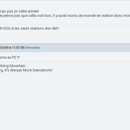
 cas pas pr cette année!
e pense pas que cella soit bon, il y aurat moins de monde en station donc moins
 ISOLA les seuls stations des AM !
 13h38 le 11/07/09 |
Permalien
ume au P2 !!!
kiing Mountain...
rg, It's Always More Sensations!