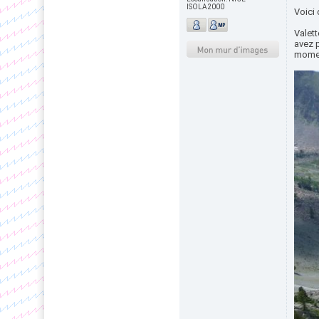
ISOLA2000
Voici
Valet
avez p
momen