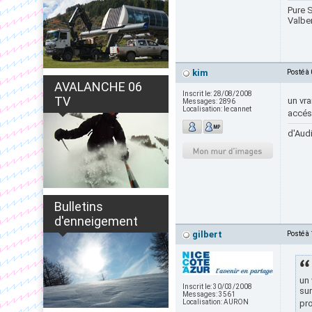
Pure S
Valbe
kim
Posté à
AVALANCHE 06
Inscrit le:
28/08/2008
TV
un vr
Messages:
2896
Localisation:
le cannet
accés 
d'Audi
Bulletins
d'enneigement
gilbert
Posté à
un 
Inscrit le:
30/03/2008
sur
Messages:
3561
Localisation:
AURON
pro