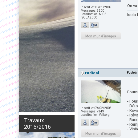
On va
Inscrit le:
13/01/2009
Messages:
5200
Localisation:
NICE -
Isola 
ISOLA2000
radical
Posté à
Fourn
- Four
- Dér
Inscrit le:
09/02/2008
- Révi
Messages:
7349
- Révi
Localisation:
Valberg
Travaux
- Rac
- Rem
2015/2016
- Visi