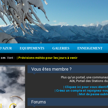
D'AZUR
EQUIPEMENTS
GALERIES
ENNEIGEMENT
:
cm
Vent :
|
Prévisions météo pour les jours à venir
Vous êtes membre ?
Plus qu'un portail, une communaut
A06, Portail des Stations du
|
Cliquez ici pour vous identif
|
Créez un compte et rejoignez-nou
|
Mot de passe oubli
Forums
 stations des Alpes-Maritimes
:
°C
|
Prévisions météo pour les jours à venir
|
Cliquez ici pour en savoir plus