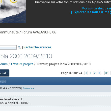
Bienvenue sur votre forum stations des Alpes-Mariti
|
Forum de discuss
|
Explorer les murs d'ima
ommunauté / Forum AVALANCHE 06
|
Recherche avancée
Isola 2000 2009/2010
Forum
/
Travaux, projets
/ Travaux, projets Isola 2000 2009/2010
Page 37 sur 74 |
...
<
1
2
3
35
ages
 19h45 le 10/07/09 |
Permalien
esterel a écrit:
moi à partir du 13/07 ...