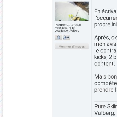
En écriva
l'occurre
propre ini
Inscrit le:
09/02/2008
Messages:
7349
Localisation:
Valberg
Après, c
mon avis 
le contra
kicks, 2 
content. 
Mais bon
compétenc
prendre l
Pure Skii
Valberg, 