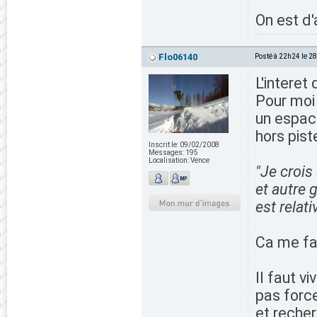
On est d
Flo06140
Posté à 22h24 le 2
L'interet
Pour moi 
un espace
hors pist
Inscrit le:
09/02/2008
Messages:
195
Localisation:
Vence
"Je crois
et autre 
est relat
Ca me fai
Il faut v
pas force
et recher