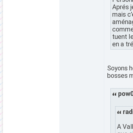
Aprés j
mais c'
aménagé
commenc
tuent l
en a tr
Soyons h
bosses ma
pow06
rad
A Valb