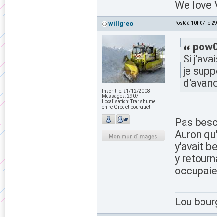
We love V
willgreo
Posté à 10h07 le 2
pow06
Si j'av
je supp
d'avan
Inscrit le:
21/12/2008
Messages:
2907
Localisation:
Transhume
entre Gréo et bourguet
Pas beso
Auron qu'
y'avait b
y retourn
occupaie
Lou bour