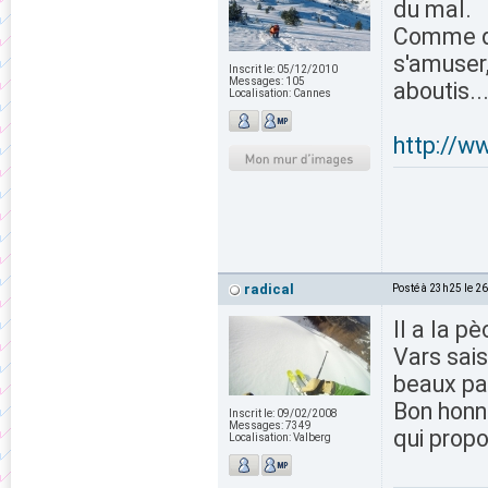
du mal.
Comme qu
s'amuser,
Inscrit le:
05/12/2010
Messages:
105
aboutis..
Localisation:
Cannes
http://w
radical
Posté à 23h25 le 2
Il a la p
Vars sai
beaux pa
Bon honnê
Inscrit le:
09/02/2008
Messages:
7349
qui propo
Localisation:
Valberg