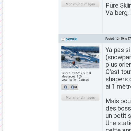
Pure Skii
Valberg, 
pow06
Posté à 12h29 le 2
Ya pas s
(snowpark
plus orie
C'est to
Inscrit le:
05/12/2010
Messages:
105
shapers c
Localisation:
Cannes
ai 1 mètr
Mais pour
des bosse
un petit 
Une stati
cette ann