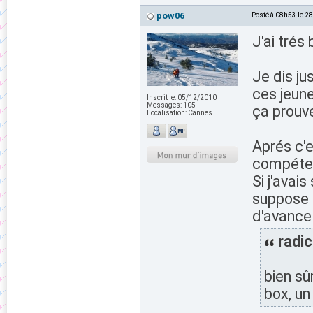
pow06
Posté à 08h53 le 2
J'ai trés
Je dis ju
ces jeune
Inscrit le:
05/12/2010
Messages:
105
ça prouve
Localisation:
Cannes
Aprés c'e
compétent
Si j'avai
suppose 
d'avance
radic
bien sû
box, un