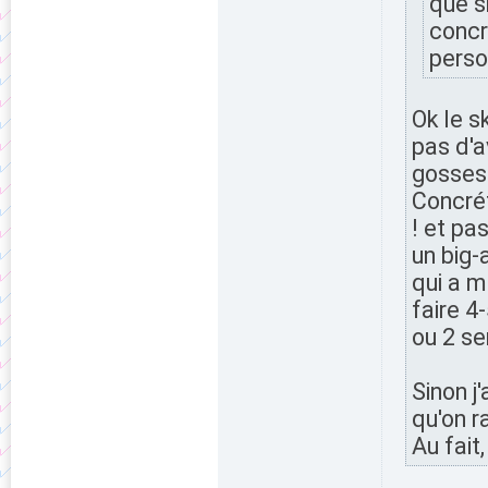
que s
concr
perso
Ok le s
pas d'a
gosses 
Concrét
! et pa
un big-
qui a m
faire 4
ou 2 s
Sinon 
qu'on r
Au fait