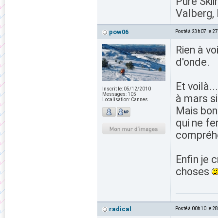
Pure Skii
Valberg, 
pow06
Posté à 23h07 le 2
Rien à vo
d'onde.
Et voilà.
Inscrit le:
05/12/2010
Messages:
105
à mars s
Localisation:
Cannes
Mais bon 
qui ne fe
compréhe
Enfin je 
choses
radical
Posté à 00h10 le 2