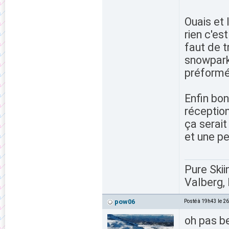
Ouais et 
rien c'est
faut de t
snowpark 
préformé
Enfin bon
réception
ça serai
et une pe
Pure Skii
Valberg, 
pow06
Posté à 19h43 le 2
oh pas be