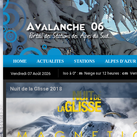
HOME
ACTUALITES
STATIONS
ALPES D'AZUR
Iso à 0° :
m
Neige sur 12 heures :
cm
Vent
Vendredi 07 Août 2026
Nuit de la Glisse 2018
Aujourd'hui : T° Min :
Suivez en direct l'actualité des stations
°C
T° Max :
°C
|
Pr