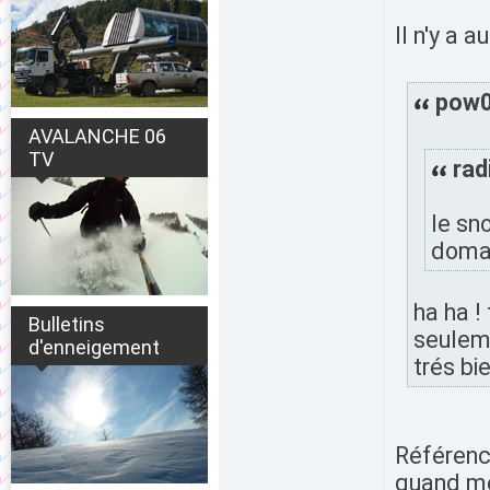
Il n'y a 
pow06
AVALANCHE 06
TV
rad
le sn
doma
ha ha !
Bulletins
seuleme
d'enneigement
trés bi
Référenc
quand mê