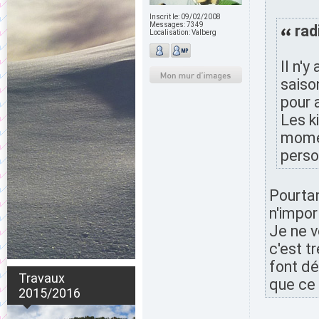
Inscrit le:
09/02/2008
Messages:
7349
rad
Localisation:
Valberg
Il n'
saiso
pour 
Les k
momen
perso
Pourtan
n'impor
Je ne v
c'est t
font dér
Travaux
que ce 
2015/2016