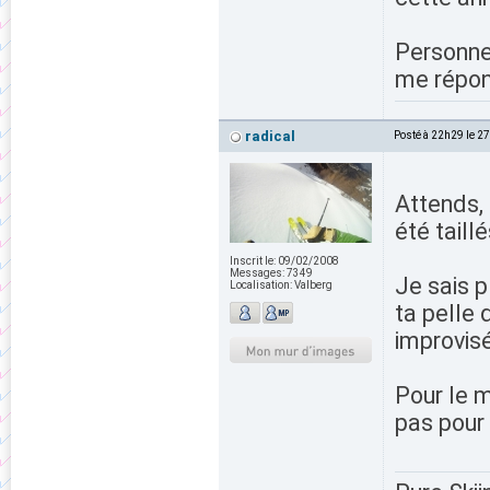
Personne
me répond
radical
Posté à 22h29 le 2
Attends, 
été taill
Inscrit le:
09/02/2008
Messages:
7349
Je sais p
Localisation:
Valberg
ta pelle 
improvis
Pour le m
pas pour 