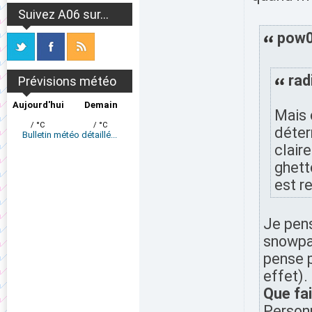
Suivez A06 sur...
pow06
rad
Prévisions météo
Aujourd'hui
Demain
Mais 
/ °C
/ °C
déter
Bulletin météo détaillé...
clair
ghett
est r
Je pens
snowpar
pense p
effet).
Que fai
Personn