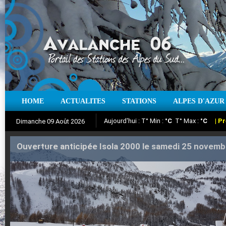
HOME
ACTUALITES
STATIONS
ALPES D'AZUR
Aujourd'hui : T° Min :
°C
T° Max :
°C
|
Pr
Dimanche 09 Août 2026
Ouverture anticipée Isola 2000 le samedi 25 novemb
Iso à 0° :
Suivez en direct l'actualité des stations
m
Neige sur 12 heures :
cm
Vent