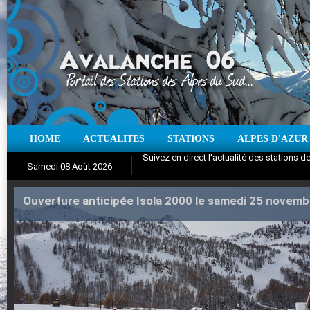
HOME
ACTUALITES
STATIONS
ALPES D'AZUR
Aujourd'hui : T° Min :
°C
T° Max :
°C
|
Pr
Samedi 08 Août 2026
Ouverture anticipée Isola 2000 le samedi 25 novemb
Iso à 0° :
Suivez en direct l'actualité des stations
m
Neige sur 12 heures :
cm
Vent